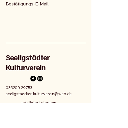
Bestätigungs-E-Mail.
Seeligstädter
Kulturverein
035200 29753
seeligstaedter-kulturverein@web.de
c/o Peter Lehmann
Hauptstr. 12a
01909 Seeligstadt
Impressum