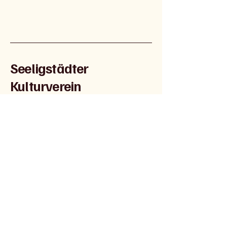
Seeligstädter
Kulturverein
035200 29753
seeligstaedter-kulturverein@web.de
c/o Peter Lehmann
Hauptstr. 12a
01909 Seeligstadt
Impressum
Datenschutzerklärung
© 2026 by Seeligstädter