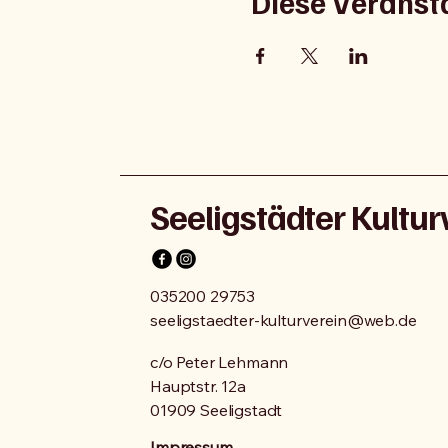
Diese Veransta
Seeligstädter Kultur
035200 29753
seeligstaedter-kulturverein@web.de
c/o Peter Lehmann
Hauptstr. 12a
01909 Seeligstadt
Impressum