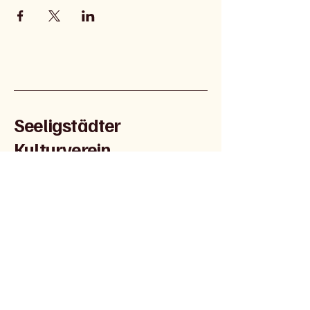
Seeligstädter
Kulturverein
035200 29753
seeligstaedter-kulturverein@web.de
c/o Peter Lehmann
Hauptstr. 12a
01909 Seeligstadt
Impressum
Datenschutzerklärung